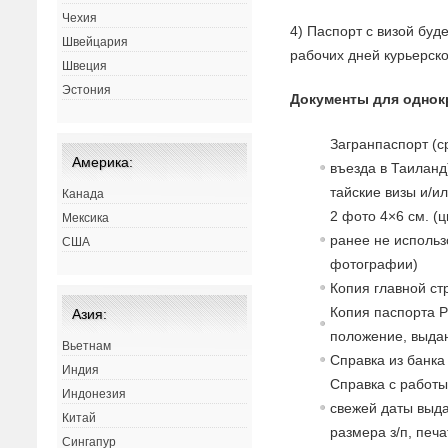
Чехия
4) Паспорт с визой буд
Швейцария
рабочих дней курьерск
Швеция
Эстония
Документы для однок
Загранпаспорт (с
Америка:
въезда в Таиланд
тайские визы и/и
Канада
2 фото 4×6 см. (ц
Мексика
ранее не использ
США
фотографии)
Копия главной ст
Копия паспорта Р
Азия:
положение, выдан
Вьетнам
Справка из банка
Индия
Справка с работы
Индонезия
свежей даты выда
Китай
размера з/п, печ
Сингапур