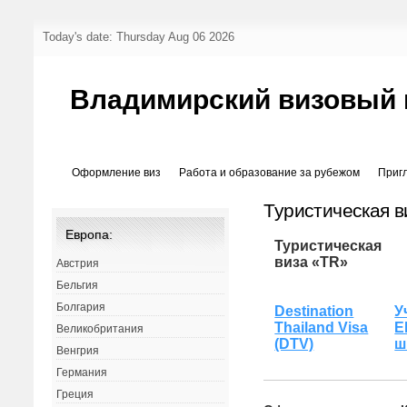
Today's date: Thursday Aug 06 2026
Владимирский визовый 
Оформление виз
Работа и образование за рубежом
Приг
Туристическая в
Европа:
Туристическая
виза «TR»
Австрия
Бельгия
Болгария
Destination
У
Thailand Visa
E
Великобритания
(DTV)
ш
Венгрия
Германия
Греция