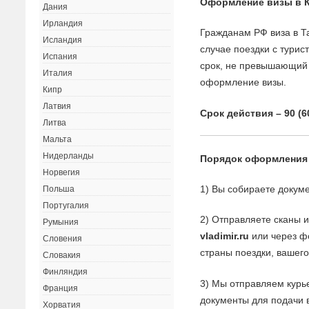
Оформление визы в К
Дания
Ирландия
Гражданам РФ виза в Т
Исландия
случае поездки с тури
Испания
срок, не превышающий 
Италия
оформление визы.
Кипр
Латвия
Срок действия – 90 (60
Литва
Мальта
Нидерланды
Порядок оформления
Норвегия
1) Вы собираете докуме
Польша
Португалия
2) Отправляете сканы 
Румыния
vladimir.ru
или через фо
Словения
страны поездки, вашего
Словакия
Финляндия
3) Мы отправляем курь
Франция
документы для подачи в
Хорватия