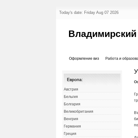
Today's date: Friday Aug 07 2026
Владимирский
Оформление виз
Работа и образов
У
Европа:
О
Австрия
Г
Бельгия
тр
Болгария
Великобритания
Въ
би
Венгрия
по
Германия
Греция
Дл