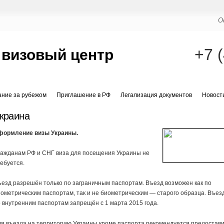
О
+7 
 визовый центр
ание за рубежом
Приглашение в РФ
Легализация документов
Новост
краина
формление визы Украины.
ражданам РФ и СНГ виза для посещения Украины не
ебуется.
езд разрешён только по заграничным паспортам. Въезд возможен как по
ометрическим паспортам, так и не биометрическим — старого образца. Въез
 внутренним паспортам запрещён с 1 марта 2015 года.
я въезда на территорию Украины кроме паспорта рекомендуется предостав