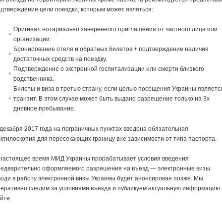
дтверждение цели поездки, которым может являться:
Оригинал нотариально заверенного приглашения от частного лица или
организации.
Бронирование отеля и обратных билетов + подтверждение наличия
достаточных средств на поездку.
Подтверждение о экстренной госпитализации или смерти близкого
родственника.
Билеты и виза в третью страну, если целью посещения Украины являетс
транзит. В этом случае может быть выдано разрешение только на 3х
дневное пребывание.
декабря 2017 года на пограничных пунктах введена обязательная
ктилоскопия для пересекающих границу вне зависимости от типа паспорта.
 настоящее время МИД Украины прорабатывает условия введения
редварительно оформляемого разрешения на въезд — электронные визы.
оди в работу электронной визы Украины будет анонсирован позже. Мы
еративно следим за условиями въезда и публикуем актуальную информацию
йте.