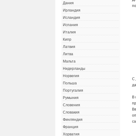
Дания
по
Ирландия
Исландия
Испания
Италия
Кипр
Латвия
Литва
Мальта
Нидерланды
Норвегия
С 
Польша
да
Португалия
В
Румыния
п
Словения
Вв
Словакия
оп
Финляндия
са
Франция
Хорватия