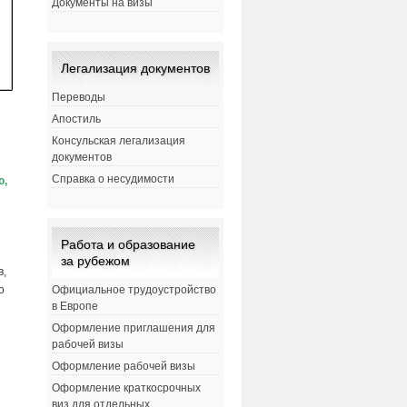
Документы на визы
Легализация документов
Переводы
Апостиль
Консульская легализация
документов
Справка о несудимости
ю,
Работа и образование
за рубежом
в,
но
Официальное трудоустройство
в Европе
Оформление приглашения для
рабочей визы
Оформление рабочей визы
Оформление краткосрочных
виз для отдельных