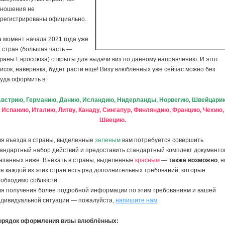
тношения не
арегистрированы официально.
 момент начала 2021 года уже
 стран (большая часть —
раны Евросоюза) открыты для выдачи виз по данному направлению. И этот
исок, наверняка, будет расти еще! Визу влюблённых уже сейчас можно без
уда оформить в:
встрию, Германию, Данию, Исландию, Нидерланды, Норвегию, Швейцари
Испанию, Италию, Литву, Канаду, Сингапур, Финляндию, Францию, Чехию,
Швецию.
ля въезда в страны, выделенные
зеленым
вам потребуется совершить
андартный набор действий и предоставить стандартный комплект документо
азанных ниже. Въехать в страны, выделенные
красным
—
также возможно
, 
я каждой из этих стран есть ряд дополнительных требований, которые
еобходимо соблюсти.
ля получения более подробной информации по этим требованиям и вашей
ндивидуальной ситуации — пожалуйста,
напишите нам
.
орядок оформления визы влюблённых: