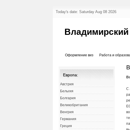
Today's date: Saturday Aug 08 2026
Владимирский
Оформление виз
Работа и образов
В
Европа:
В
Австрия
С 
Бельгия
р
Болгария
р
Великобритания
Е
во
Венгрия
т
Германия
п
Греция
в