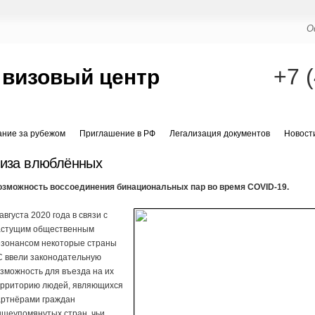
О
+7 
 визовый центр
ание за рубежом
Приглашение в РФ
Легализация документов
Новост
иза влюблённых
озможность воссоединения бинациональных пар во время COVID-19.
августа 2020 года в связи с
астущим общественным
езонансом некоторые страны
С ввели законодательную
зможность для въезда на их
ерриторию людей, являющихся
артнёрами граждан
ышеупомянутых стран, чьи