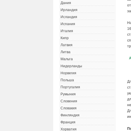
Дания
о
Ирландия
з
Исландия
На
Испания
16
Италия
ст
Кипр
сп
Латвия
тр
Литва
А
Мальта
Нидерланды
Норвегия
Польша
Д
Португалия
ст
ук
Румыния
дл
Словения
н
Словакия
Д
Финляндия
и
Франция
П
Хорватия