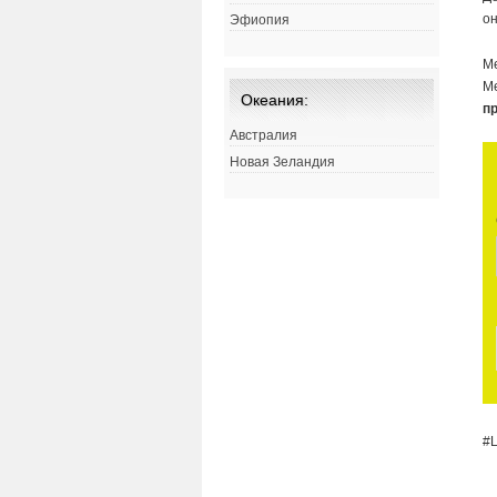
он
Эфиопия
М
Ме
Океания:
п
Австралия
Новая Зеландия
#L